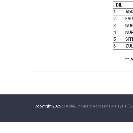
BIL
1
ADR
2
FAR
3
NUR
4
NUR
5
SIT
6
ZUL
** 
Copyright 2025
@ Kolej Universiti Agrosains Malaysia (