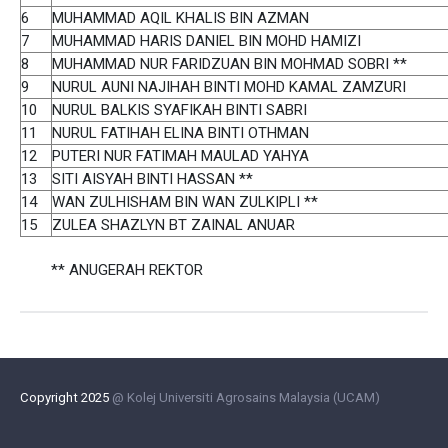
6
MUHAMMAD AQIL KHALIS BIN AZMAN
7
MUHAMMAD HARIS DANIEL BIN MOHD HAMIZI
8
MUHAMMAD NUR FARIDZUAN BIN MOHMAD SOBRI **
9
NURUL AUNI NAJIHAH BINTI MOHD KAMAL ZAMZURI
10
NURUL BALKIS SYAFIKAH BINTI SABRI
11
NURUL FATIHAH ELINA BINTI OTHMAN
12
PUTERI NUR FATIMAH MAULAD YAHYA
13
SITI AISYAH BINTI HASSAN **
14
WAN ZULHISHAM BIN WAN ZULKIPLI **
15
ZULEA SHAZLYN BT ZAINAL ANUAR
** ANUGERAH REKTOR
Copyright 2025
@ Kolej Universiti Agrosains Malaysia (UCAM)